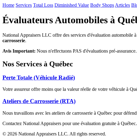
Home
Services
Total Loss
Diminished Value
Body Shops
Articles
Bl
Évaluateurs Automobiles à Qué
National Appraisers LLC offre des services d'évaluation automobile 
carrosserie
.
Avis Important:
Nous n'effectuons PAS d'évaluations pré-assurance. 
Nos Services à Québec
Perte Totale (Véhicule Radié)
Votre assureur offre moins que la valeur réelle de votre véhicule à Q
Ateliers de Carrosserie (RTA)
Nous travaillons avec les ateliers de carrosserie à Québec pour défendr
Contactez National Appraisers pour une évaluation gratuite à Québec
© 2026 National Appraisers LLC. All rights reserved.